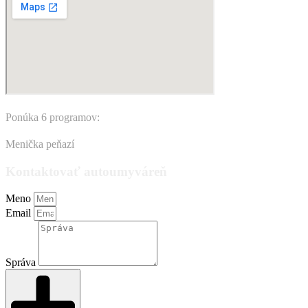
Ponúka 6 programov:
Menička peňazí
Kontaktovať autoumyváreň
Meno
Email
Správa