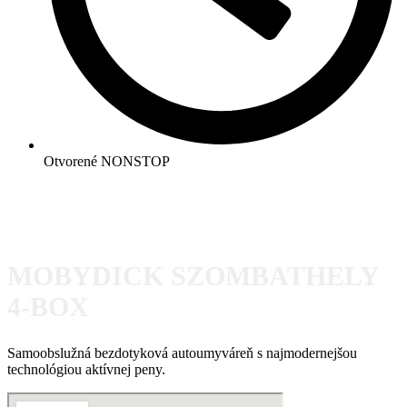
Otvorené NONSTOP
Prevádzky
MOBYDICK SZOMBATHELY
4-BOX
Samoobslužná bezdotyková autoumyváreň s najmodernejšou
technológiou aktívnej peny.